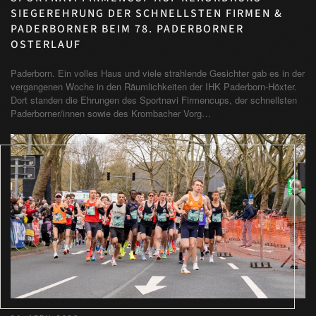
SIEGEREHRUNG DER SCHNELLSTEN FIRMEN &
PADERBORNER BEIM 78. PADERBORNER
OSTERLAUF
Paderborn. Ein volles Haus und viele strahlende Gesichter gab es in der
vergangenen Woche in den Räumlichkeiten der IHK Paderborn-Höxter.
Dort standen die Ehrungen des Sportnavi Firmencups, der schnellsten
Paderborner/innen sowie des Krombacher Vorg…