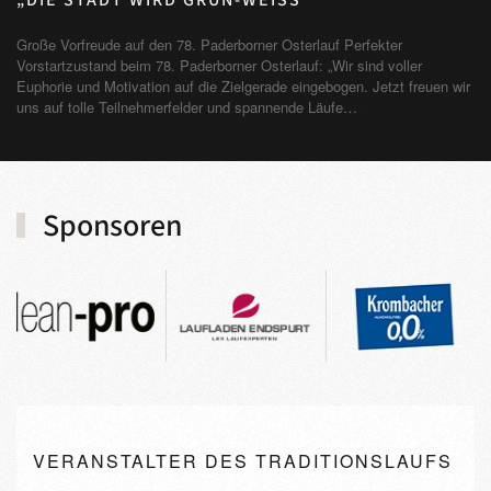
Große Vorfreude auf den 78. Paderborner Osterlauf Perfekter
Vorstartzustand beim 78. Paderborner Osterlauf: „Wir sind voller
Euphorie und Motivation auf die Zielgerade eingebogen. Jetzt freuen wir
uns auf tolle Teilnehmerfelder und spannende Läufe…
Sponsoren
VERANSTALTER DES TRADITIONSLAUFS