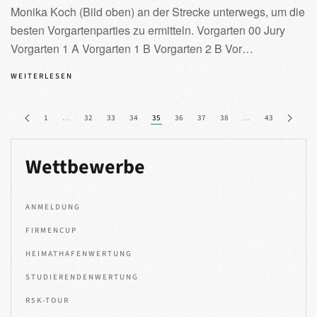
Monika Koch (Bild oben) an der Strecke unterwegs, um die
besten Vorgartenparties zu ermitteln. Vorgarten 00 Jury
Vorgarten 1 A Vorgarten 1 B Vorgarten 2 B Vor…
WEITERLESEN
1
…
32
33
34
35
36
37
38
…
43
Wettbewerbe
ANMELDUNG
FIRMENCUP
HEIMATHAFENWERTUNG
STUDIERENDENWERTUNG
R5K-TOUR