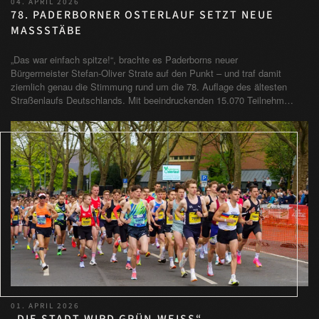
04. APRIL 2026
78. PADERBORNER OSTERLAUF SETZT NEUE
MASSSTÄBE
„Das war einfach spitze!“, brachte es Paderborns neuer
Bürgermeister Stefan-Oliver Strate auf den Punkt – und traf damit
ziemlich genau die Stimmung rund um die 78. Auflage des ältesten
Straßenlaufs Deutschlands. Mit beeindruckenden 15.070 Teilnehm…
01. APRIL 2026
„DIE STADT WIRD GRÜN-WEISS“