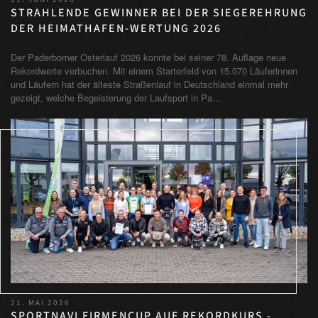
STRAHLENDE GEWINNER BEI DER SIEGEREHRUNG
DER HEIMATHAFEN-WERTUNG 2026
Der Paderborner Osterlauf 2026 konnte bei seiner 78. Auflage neue
Rekordwerte verbuchen. Mit einem Starterfeld von 15.070 Läuferinnen
und Läufern hat der älteste Straßenlauf in Deutschland einmal mehr
gezeigt, welche Begeisterung der Laufsport in Pa…
21. MAI 2026
SPORTNAVI FIRMENCUP AUF REKORDKURS -