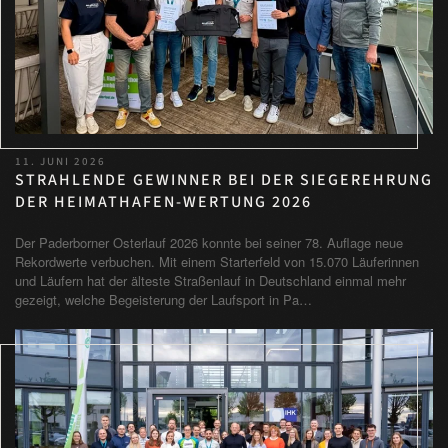
11. JUNI 2026
STRAHLENDE GEWINNER BEI DER SIEGEREHRUNG
DER HEIMATHAFEN-WERTUNG 2026
Der Paderborner Osterlauf 2026 konnte bei seiner 78. Auflage neue
Rekordwerte verbuchen. Mit einem Starterfeld von 15.070 Läuferinnen
und Läufern hat der älteste Straßenlauf in Deutschland einmal mehr
gezeigt, welche Begeisterung der Laufsport in Pa…