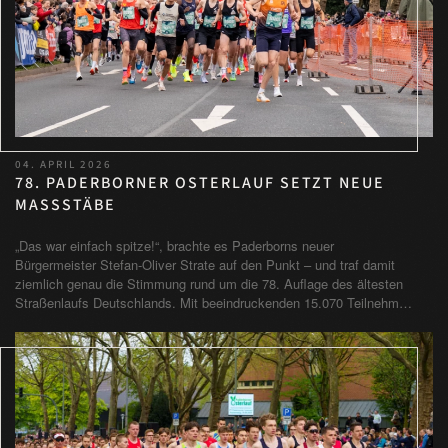
04. APRIL 2026
78. PADERBORNER OSTERLAUF SETZT NEUE
MASSSTÄBE
„Das war einfach spitze!“, brachte es Paderborns neuer
Bürgermeister Stefan-Oliver Strate auf den Punkt – und traf damit
ziemlich genau die Stimmung rund um die 78. Auflage des ältesten
Straßenlaufs Deutschlands. Mit beeindruckenden 15.070 Teilnehm…