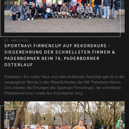
21. MAI 2026
SPORTNAVI FIRMENCUP AUF REKORDKURS -
SIEGEREHRUNG DER SCHNELLSTEN FIRMEN &
PADERBORNER BEIM 78. PADERBORNER
OSTERLAUF
Paderborn. Ein volles Haus und viele strahlende Gesichter gab es in der
vergangenen Woche in den Räumlichkeiten der IHK Paderborn-Höxter.
Dort standen die Ehrungen des Sportnavi Firmencups, der schnellsten
Paderborner/innen sowie des Krombacher Vorg…