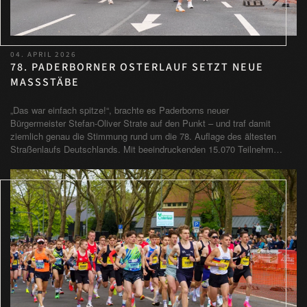
04. APRIL 2026
78. PADERBORNER OSTERLAUF SETZT NEUE
MASSSTÄBE
„Das war einfach spitze!“, brachte es Paderborns neuer
Bürgermeister Stefan-Oliver Strate auf den Punkt – und traf damit
ziemlich genau die Stimmung rund um die 78. Auflage des ältesten
Straßenlaufs Deutschlands. Mit beeindruckenden 15.070 Teilnehm…