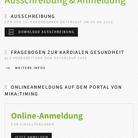
Ausschreibung & Anmeldung
AUSSCHREIBUNG
FÜR DEN 78. PADERBORNER OSTERLAUF AM 04.04.2026
DOWNLOAD AUSSCHREIBUNG
FRAGEBOGEN ZUR KARDIALEN GESUNDHEIT
ALS VORBEREITUNG ZUM OSTERLAUF 2026
WEITERE INFOS
ONLINEANMELDUNG AUF DEM PORTAL VON
MIKA:TIMING
Online-Anmeldung
FÜR EINZELPERSONEN
JETZT ANMELDEN