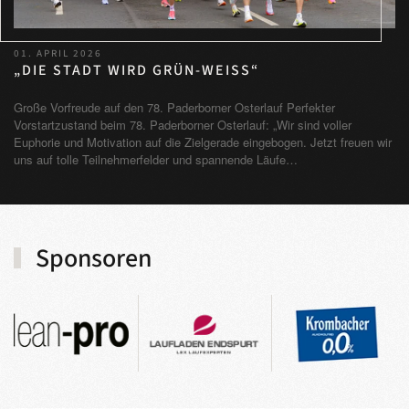
01. APRIL 2026
„DIE STADT WIRD GRÜN-WEISS“
Große Vorfreude auf den 78. Paderborner Osterlauf Perfekter
Vorstartzustand beim 78. Paderborner Osterlauf: „Wir sind voller
Euphorie und Motivation auf die Zielgerade eingebogen. Jetzt freuen wir
uns auf tolle Teilnehmerfelder und spannende Läufe…
Sponsoren