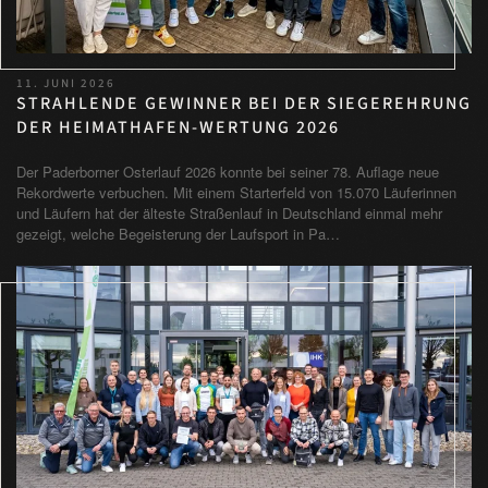
11. JUNI 2026
STRAHLENDE GEWINNER BEI DER SIEGEREHRUNG
DER HEIMATHAFEN-WERTUNG 2026
Der Paderborner Osterlauf 2026 konnte bei seiner 78. Auflage neue
Rekordwerte verbuchen. Mit einem Starterfeld von 15.070 Läuferinnen
und Läufern hat der älteste Straßenlauf in Deutschland einmal mehr
gezeigt, welche Begeisterung der Laufsport in Pa…