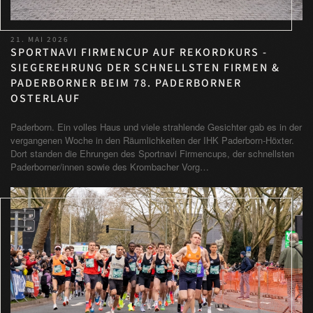
21. MAI 2026
SPORTNAVI FIRMENCUP AUF REKORDKURS -
SIEGEREHRUNG DER SCHNELLSTEN FIRMEN &
PADERBORNER BEIM 78. PADERBORNER
OSTERLAUF
Paderborn. Ein volles Haus und viele strahlende Gesichter gab es in der
vergangenen Woche in den Räumlichkeiten der IHK Paderborn-Höxter.
Dort standen die Ehrungen des Sportnavi Firmencups, der schnellsten
Paderborner/innen sowie des Krombacher Vorg…