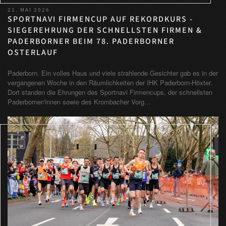
21. MAI 2026
SPORTNAVI FIRMENCUP AUF REKORDKURS -
SIEGEREHRUNG DER SCHNELLSTEN FIRMEN &
PADERBORNER BEIM 78. PADERBORNER
OSTERLAUF
Paderborn. Ein volles Haus und viele strahlende Gesichter gab es in der
vergangenen Woche in den Räumlichkeiten der IHK Paderborn-Höxter.
Dort standen die Ehrungen des Sportnavi Firmencups, der schnellsten
Paderborner/innen sowie des Krombacher Vorg…