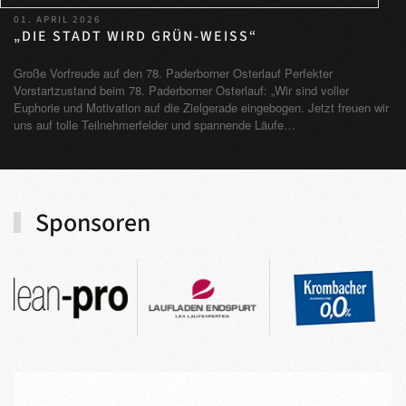
01. APRIL 2026
„DIE STADT WIRD GRÜN-WEISS“
Große Vorfreude auf den 78. Paderborner Osterlauf Perfekter
Vorstartzustand beim 78. Paderborner Osterlauf: „Wir sind voller
Euphorie und Motivation auf die Zielgerade eingebogen. Jetzt freuen wir
uns auf tolle Teilnehmerfelder und spannende Läufe…
Sponsoren