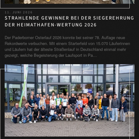
11. JUNI 2026
STRAHLENDE GEWINNER BEI DER SIEGEREHRUNG
DER HEIMATHAFEN-WERTUNG 2026
Der Paderborner Osterlauf 2026 konnte bei seiner 78. Auflage neue
Rekordwerte verbuchen. Mit einem Starterfeld von 15.070 Läuferinnen
und Läufern hat der älteste Straßenlauf in Deutschland einmal mehr
gezeigt, welche Begeisterung der Laufsport in Pa…