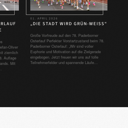
01. APRIL 2026
„DIE STADT WIRD GRÜN-WEISS“
ERLAUF
Große Vorfreude auf den 78. Paderborner
Osterlauf Perfekter Vorstartzustand beim 78.
es
Paderborner Osterlauf: „Wir sind voller
efan-Oliver
Euphorie und Motivation auf die Zielgerade
it ziemlich
eingebogen. Jetzt freuen wir uns auf tolle
8. Auflage
Teilnehmerfelder und spannende Läufe…
ands. Mit
…