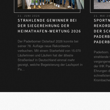
11. JUNI 2026
21. MAI 2
STRAHLENDE GEWINNER BEI
SPORTN
DER SIEGEREHRUNG DER
REKORD
HEIMATHAFEN-WERTUNG 2026
DER SC
PADERB
Der Paderborner Osterlauf 2026 konnte bei
PADERB
seiner 78. Auflage neue Rekordwerte
verbuchen. Mit einem Starterfeld von 15.070
Paderborn. 
Läuferinnen und Läufern hat der älteste
strahlende 
Straßenlauf in Deutschland einmal mehr
vergangene
gezeigt, welche Begeisterung der Laufsport in
der IHK Pad
Pa…
Ehrungen d
schnellste
Krombache