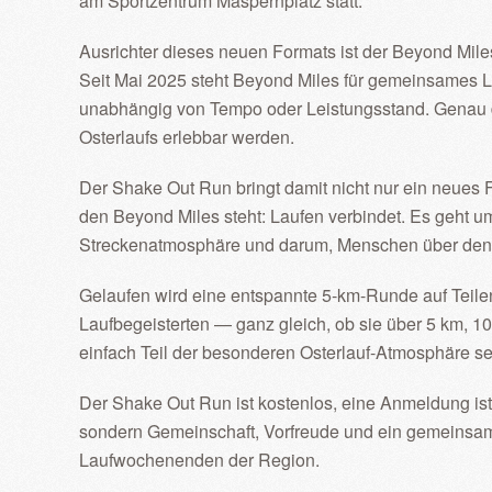
am Sportzentrum Maspernplatz statt.
Ausrichter dieses neuen Formats ist der Beyond Mil
Seit Mai 2025 steht Beyond Miles für gemeinsames 
unabhängig von Tempo oder Leistungsstand. Genau 
Osterlaufs erlebbar werden.
Der Shake Out Run bringt damit nicht nur ein neues
den Beyond Miles steht: Laufen verbindet. Es geht
Streckenatmosphäre und darum, Menschen über den
Gelaufen wird eine entspannte 5-km-Runde auf Teilen 
Laufbegeisterten — ganz gleich, ob sie über 5 km, 
einfach Teil der besonderen Osterlauf-Atmosphäre s
Der Shake Out Run ist kostenlos, eine Anmeldung ist n
sondern Gemeinschaft, Vorfreude und ein gemeinsamer
Laufwochenenden der Region.