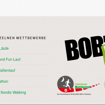
NZELNEN WETTBEWERBE
Läufe
and Fun Lauf
raßenlauf
athon
/ Nordic Walking