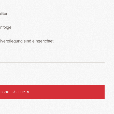
raßen
enfolge
verpflegung sind eingerichtet.
LDUNG LÄUFER*IN