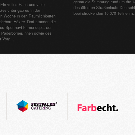
genau die Stimmung rund um die 7
Ein volles Haus und viele
des ältesten Straßenlaufs Deutschl
Gesichter gab es in der
beeindruckenden 15.070 Teilnehm
n Woche in den Räumlichkeiten
erborn-Höxter. Dort standen die
es Sportnavi Firmencups, der
n Paderborner/innen sowie des
r Vorg…