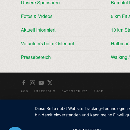
Unsere Sponsoren
Bambini 
Fotos & Videos
5 km Fit 
Aktuell informiert
10 km St
Volunteers beim Osterlauf
Halbmar
Pressebereich
Walking 
AGB
IMPRESSUM
DATENSCHUTZ
SHOP
Diese Seite nutzt Website Tracking-Technologien 
bin damit einverstanden und kann meine Einwilligu