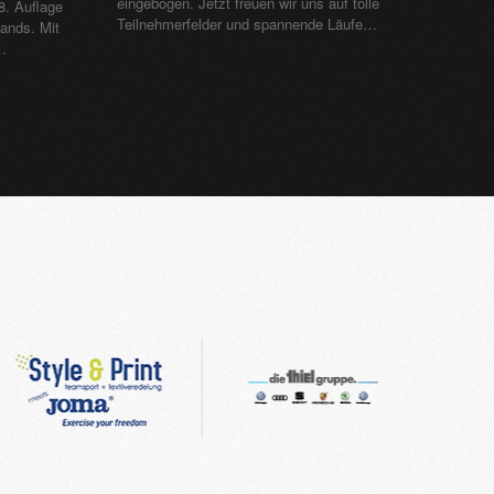
eingebogen. Jetzt freuen wir uns auf tolle
8. Auflage
Teilnehmerfelder und spannende Läufe…
ands. Mit
…