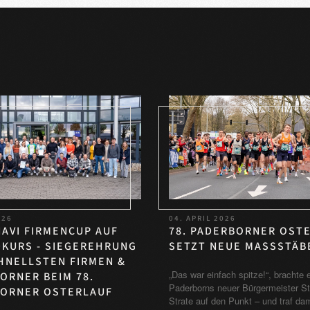
026
04. APRIL 2026
AVI FIRMENCUP AUF
78. PADERBORNER OST
KURS - SIEGEREHRUNG
SETZT NEUE MASSSTÄBE
HNELLSTEN FIRMEN &
„Das war einfach spitze!“, brachte 
ORNER BEIM 78.
Paderborns neuer Bürgermeister St
ORNER OSTERLAUF
Strate auf den Punkt – und traf dam