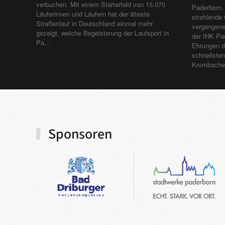
verbuchen. Mit einem Starterfeld von 15.070
Paderborn. 
Läuferinnen und Läufern hat der älteste
strahlende 
Straßenlauf in Deutschland einmal mehr
vergangene
gezeigt, welche Begeisterung der Laufsport in
der IHK Pad
Pa…
Ehrungen d
schnellste
Krombache
Sponsoren