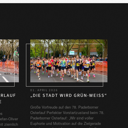
01. APRIL 2026
„DIE STADT WIRD GRÜN-WEISS“
ERLAUF
Große Vorfreude auf den 78. Paderborner
Osterlauf Perfekter Vorstartzustand beim 78.
es
Paderborner Osterlauf: „Wir sind voller
efan-Oliver
Euphorie und Motivation auf die Zielgerade
it ziemlich