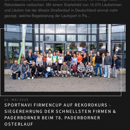
Rekordwerte verbuchen. Mit einem Starterfeld von 15.070 Läuferinnen
und Läufern hat der älteste Straßenlauf in Deutschland einmal mehr
gezeigt, welche Begeisterung der Laufsport in Pa…
21. MAI 2026
SPORTNAVI FIRMENCUP AUF REKORDKURS -
SIEGEREHRUNG DER SCHNELLSTEN FIRMEN &
PADERBORNER BEIM 78. PADERBORNER
OSTERLAUF