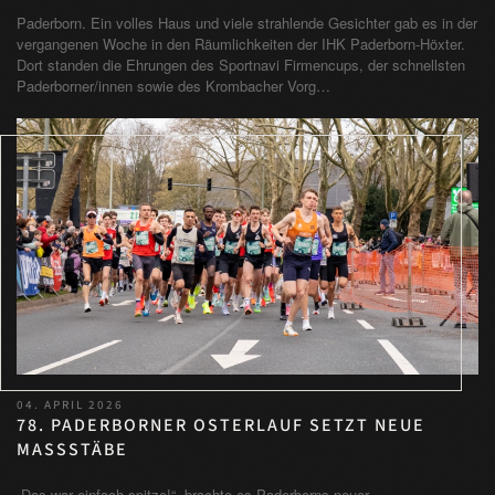
Paderborn. Ein volles Haus und viele strahlende Gesichter gab es in der
vergangenen Woche in den Räumlichkeiten der IHK Paderborn-Höxter.
Dort standen die Ehrungen des Sportnavi Firmencups, der schnellsten
Paderborner/innen sowie des Krombacher Vorg…
04. APRIL 2026
78. PADERBORNER OSTERLAUF SETZT NEUE
MASSSTÄBE
„Das war einfach spitze!“, brachte es Paderborns neuer