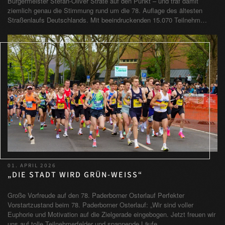
Bürgermeister Stefan-Oliver Strate auf den Punkt – und traf damit
ziemlich genau die Stimmung rund um die 78. Auflage des ältesten
Straßenlaufs Deutschlands. Mit beeindruckenden 15.070 Teilnehm…
01. APRIL 2026
„DIE STADT WIRD GRÜN-WEISS“
Große Vorfreude auf den 78. Paderborner Osterlauf Perfekter
Vorstartzustand beim 78. Paderborner Osterlauf: „Wir sind voller
Euphorie und Motivation auf die Zielgerade eingebogen. Jetzt freuen wir
uns auf tolle Teilnehmerfelder und spannende Läufe…