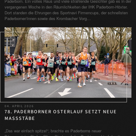
Paderborn. Ein volles Haus und viele strahlende Gesichter gab es in der
vergangenen Woche in den Räumlichkeiten der IHK Paderborn-Höxter.
Dort standen die Ehrungen des Sportnavi Firmencups, der schnellsten
Paderborner/innen sowie des Krombacher Vorg…
04. APRIL 2026
78. PADERBORNER OSTERLAUF SETZT NEUE
MASSSTÄBE
„Das war einfach spitze!“, brachte es Paderborns neuer