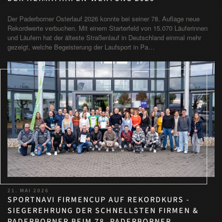
Der Paderborner Osterlauf 2026 konnte bei seiner 78. Auflage neue
Rekordwerte verbuchen. Mit einem Starterfeld von 15.070 Läuferinnen
und Läufern hat der älteste Straßenlauf in Deutschland einmal mehr
gezeigt, welche Begeisterung der Laufsport in Pa…
21. MAI 2026
SPORTNAVI FIRMENCUP AUF REKORDKURS -
SIEGEREHRUNG DER SCHNELLSTEN FIRMEN &
PADERBORNER BEIM 78. PADERBORNER