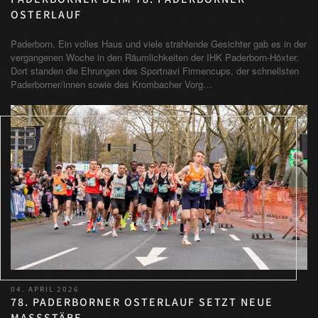
OSTERLAUF
Paderborn. Ein volles Haus und viele strahlende Gesichter gab es in der
vergangenen Woche in den Räumlichkeiten der IHK Paderborn-Höxter.
Dort standen die Ehrungen des Sportnavi Firmencups, der schnellsten
Paderborner/innen sowie des Krombacher Vorg…
04. APRIL 2026
78. PADERBORNER OSTERLAUF SETZT NEUE