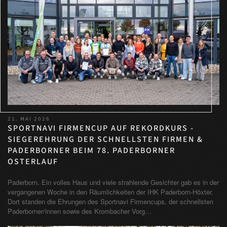
21. MAI 2026
SPORTNAVI FIRMENCUP AUF REKORDKURS -
SIEGEREHRUNG DER SCHNELLSTEN FIRMEN &
PADERBORNER BEIM 78. PADERBORNER
OSTERLAUF
Paderborn. Ein volles Haus und viele strahlende Gesichter gab es in der
vergangenen Woche in den Räumlichkeiten der IHK Paderborn-Höxter.
Dort standen die Ehrungen des Sportnavi Firmencups, der schnellsten
Paderborner/innen sowie des Krombacher Vorg…