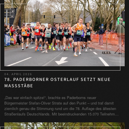
04. APRIL 2026
78. PADERBORNER OSTERLAUF SETZT NEUE
MASSSTÄBE
„Das war einfach spitze!“, brachte es Paderborns neuer
Bürgermeister Stefan-Oliver Strate auf den Punkt – und traf damit
ziemlich genau die Stimmung rund um die 78. Auflage des ältesten
Straßenlaufs Deutschlands. Mit beeindruckenden 15.070 Teilnehm…