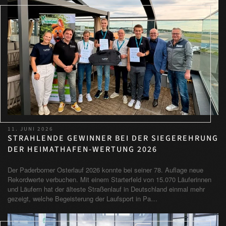
11. JUNI 2026
STRAHLENDE GEWINNER BEI DER SIEGEREHRUNG
DER HEIMATHAFEN-WERTUNG 2026
Der Paderborner Osterlauf 2026 konnte bei seiner 78. Auflage neue
Rekordwerte verbuchen. Mit einem Starterfeld von 15.070 Läuferinnen
und Läufern hat der älteste Straßenlauf in Deutschland einmal mehr
gezeigt, welche Begeisterung der Laufsport in Pa…