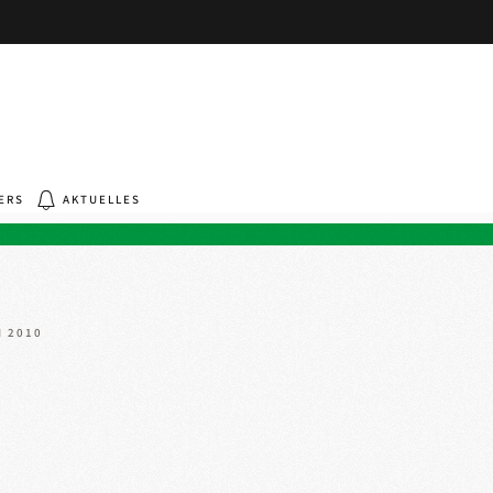
ERS
AKTUELLES
N 2010