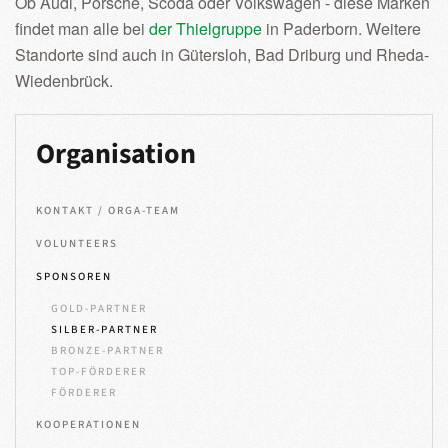
Ob Audi, Porsche, Scoda oder Volkswagen - diese Marken
findet man alle bei
der Thielgruppe
in Paderborn. Weitere
Standorte sind auch in Gütersloh, Bad Driburg und Rheda-
Wiedenbrück.
Organisation
KONTAKT / ORGA-TEAM
VOLUNTEERS
SPONSOREN
GOLD-PARTNER
SILBER-PARTNER
BRONZE-PARTNER
TOP-FÖRDERER
FÖRDERER
KOOPERATIONEN