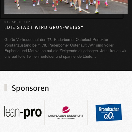
01. APRIL 2026
„DIE STADT WIRD GRÜN-WEISS“
Große Vorfreude auf den 78. Paderborner Osterlauf Perfekter
Vorstartzustand beim 78. Paderborner Osterlauf: „Wir sind voller
Euphorie und Motivation auf die Zielgerade eingebogen. Jetzt freuen wir
uns auf tolle Teilnehmerfelder und spannende Läufe…
Sponsoren