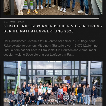
11. JUNI 2026
STRAHLENDE GEWINNER BEI DER SIEGEREHRUNG
DER HEIMATHAFEN-WERTUNG 2026
Der Paderborner Osterlauf 2026 konnte bei seiner 78. Auflage neue
Rekordwerte verbuchen. Mit einem Starterfeld von 15.070 Läuferinnen
und Läufern hat der älteste Straßenlauf in Deutschland einmal mehr
gezeigt, welche Begeisterung der Laufsport in Pa…