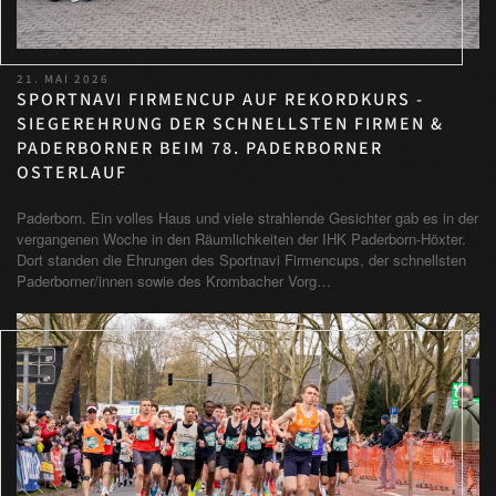
21. MAI 2026
SPORTNAVI FIRMENCUP AUF REKORDKURS -
SIEGEREHRUNG DER SCHNELLSTEN FIRMEN &
PADERBORNER BEIM 78. PADERBORNER
OSTERLAUF
Paderborn. Ein volles Haus und viele strahlende Gesichter gab es in der
vergangenen Woche in den Räumlichkeiten der IHK Paderborn-Höxter.
Dort standen die Ehrungen des Sportnavi Firmencups, der schnellsten
Paderborner/innen sowie des Krombacher Vorg…