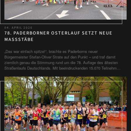
04. APRIL 2026
78. PADERBORNER OSTERLAUF SETZT NEUE
MASSSTÄBE
„Das war einfach spitze!“, brachte es Paderborns neuer
Bürgermeister Stefan-Oliver Strate auf den Punkt – und traf damit
ziemlich genau die Stimmung rund um die 78. Auflage des ältesten
Straßenlaufs Deutschlands. Mit beeindruckenden 15.070 Teilnehm…