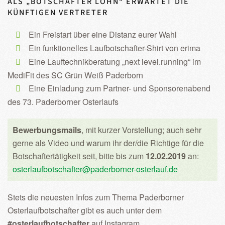
ALS „BOTSCHAFTER LOHN“ ERWARTET DIE
KÜNFTIGEN VERTRETER
Ein Freistart über eine Distanz eurer Wahl
Ein funktionelles Laufbotschafter-Shirt von erima
Eine Lauftechnikberatung „next level.running“ im
MediFit des SC Grün Weiß Paderborn
Eine Einladung zum Partner- und Sponsorenabend
des 73. Paderborner Osterlaufs
Bewerbungsmails
, mit kurzer Vorstellung; auch sehr
gerne als Video und warum ihr der/die Richtige für die
Botschaftertätigkeit seit, bitte bis zum
12.02.2019
an:
osterlaufbotschafter@paderborner-osterlauf.de
Stets die neuesten Infos zum Thema Paderborner
Osterlaufbotschafter gibt es auch unter dem
#osterlaufbotschafter
auf Instagram.