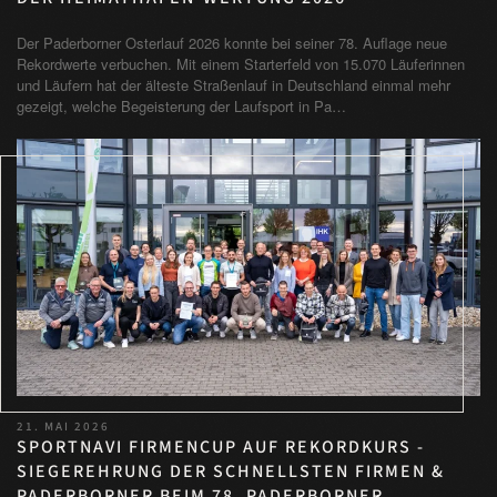
Der Paderborner Osterlauf 2026 konnte bei seiner 78. Auflage neue
Rekordwerte verbuchen. Mit einem Starterfeld von 15.070 Läuferinnen
und Läufern hat der älteste Straßenlauf in Deutschland einmal mehr
gezeigt, welche Begeisterung der Laufsport in Pa…
21. MAI 2026
SPORTNAVI FIRMENCUP AUF REKORDKURS -
SIEGEREHRUNG DER SCHNELLSTEN FIRMEN &
PADERBORNER BEIM 78. PADERBORNER