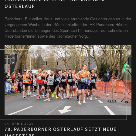
OSTERLAUF
Paderborn. Ein volles Haus und viele strahlende Gesichter gab es in der
vergangenen Woche in den Räumlichkeiten der IHK Paderborn-Höxter.
Dort standen die Ehrungen des Sportnavi Firmencups, der schnellsten
Paderborner/innen sowie des Krombacher Vorg…
04. APRIL 2026
78. PADERBORNER OSTERLAUF SETZT NEUE