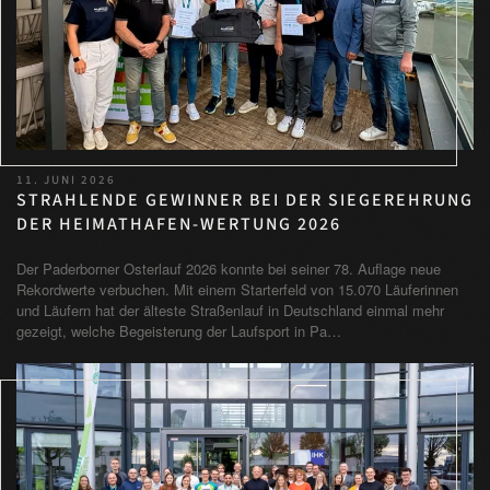
11. JUNI 2026
STRAHLENDE GEWINNER BEI DER SIEGEREHRUNG
DER HEIMATHAFEN-WERTUNG 2026
Der Paderborner Osterlauf 2026 konnte bei seiner 78. Auflage neue
Rekordwerte verbuchen. Mit einem Starterfeld von 15.070 Läuferinnen
und Läufern hat der älteste Straßenlauf in Deutschland einmal mehr
gezeigt, welche Begeisterung der Laufsport in Pa…