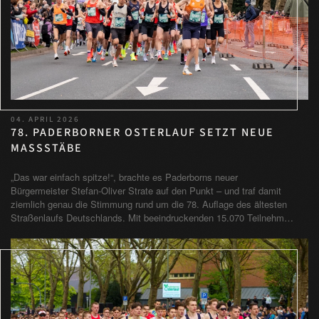
04. APRIL 2026
78. PADERBORNER OSTERLAUF SETZT NEUE
MASSSTÄBE
„Das war einfach spitze!“, brachte es Paderborns neuer
Bürgermeister Stefan-Oliver Strate auf den Punkt – und traf damit
ziemlich genau die Stimmung rund um die 78. Auflage des ältesten
Straßenlaufs Deutschlands. Mit beeindruckenden 15.070 Teilnehm…