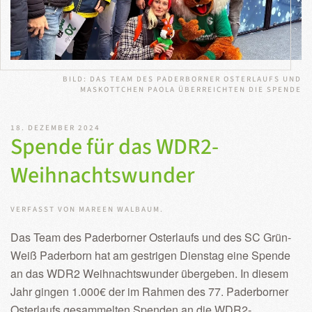
BILD: DAS TEAM DES PADERBORNER OSTERLAUFS UND
MASKOTTCHEN PAOLA ÜBERREICHTEN DIE SPENDE
18. DEZEMBER 2024
Spende für das WDR2-
Weihnachtswunder
VERFASST VON MAREEN WALBAUM.
Das Team des Paderborner Osterlaufs und des SC Grün-
Weiß Paderborn hat am gestrigen Dienstag eine Spende
an das WDR2 Weihnachtswunder übergeben. In diesem
Jahr gingen 1.000€ der im Rahmen des 77. Paderborner
Osterlaufs gesammelten Spenden an die WDR2-