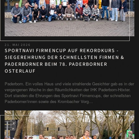
21. MAI 2026
SPORTNAVI FIRMENCUP AUF REKORDKURS -
SIEGEREHRUNG DER SCHNELLSTEN FIRMEN &
PADERBORNER BEIM 78. PADERBORNER
OSTERLAUF
Paderborn. Ein volles Haus und viele strahlende Gesichter gab es in der
vergangenen Woche in den Räumlichkeiten der IHK Paderborn-Höxter.
Dort standen die Ehrungen des Sportnavi Firmencups, der schnellsten
Paderborner/innen sowie des Krombacher Vorg…