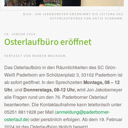
BILD: JON JAKOBSMEYER ÜBERNIMMT DIE LEITUNG DES
OSTERLAUFBÜROS VON ANTJE SCHRAMM.
18. JANUAR 2024
Osterlaufbüro eröffnet
VERFASST VON MAREEN WALBAUM.
Das Osterlaufbüro in den Räumlichkeiten des SC Grün-
Weiß Paderborn am Schützenplatz 3, 33102 Paderborn ist
ab sofort geöffnet. In den Sprechzeiten
Montags, 08 – 12
Uhr
, und
Donnerstags, 08-12 Uhr,
wird Jon Jakobsmeyer
alle Fragen rund um den 76. Paderborner Osterlauf
beantworten. Die Kontaktaufnahme kann telefonisch unter
05251 8811928 per Mail (
anmeldung@paderborner-
osterlauf.de
) oder persönlich erfolgen. Ab dem 19. Februar
2024 ist das Osterlaufbüro täglich besetzt.