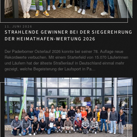
11. JUNI 2026
STRAHLENDE GEWINNER BEI DER SIEGEREHRUNG
DER HEIMATHAFEN-WERTUNG 2026
Der Paderborner Osterlauf 2026 konnte bei seiner 78. Auflage neue
Rekordwerte verbuchen. Mit einem Starterfeld von 15.070 Läuferinnen
und Läufern hat der älteste Straßenlauf in Deutschland einmal mehr
gezeigt, welche Begeisterung der Laufsport in Pa…