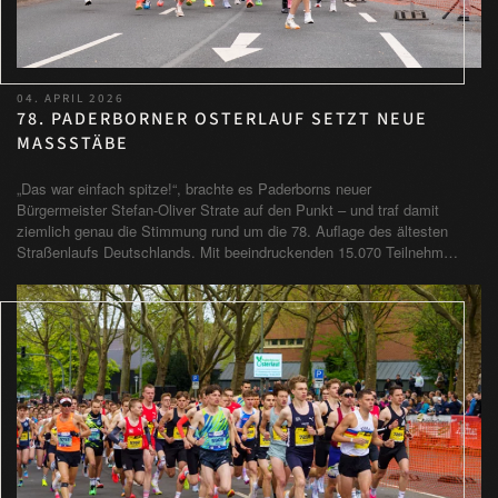
04. APRIL 2026
78. PADERBORNER OSTERLAUF SETZT NEUE
MASSSTÄBE
„Das war einfach spitze!“, brachte es Paderborns neuer
Bürgermeister Stefan-Oliver Strate auf den Punkt – und traf damit
ziemlich genau die Stimmung rund um die 78. Auflage des ältesten
Straßenlaufs Deutschlands. Mit beeindruckenden 15.070 Teilnehm…