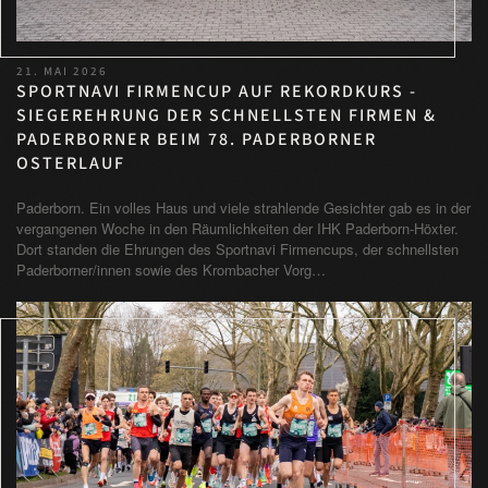
21. MAI 2026
SPORTNAVI FIRMENCUP AUF REKORDKURS -
SIEGEREHRUNG DER SCHNELLSTEN FIRMEN &
PADERBORNER BEIM 78. PADERBORNER
OSTERLAUF
Paderborn. Ein volles Haus und viele strahlende Gesichter gab es in der
vergangenen Woche in den Räumlichkeiten der IHK Paderborn-Höxter.
Dort standen die Ehrungen des Sportnavi Firmencups, der schnellsten
Paderborner/innen sowie des Krombacher Vorg…