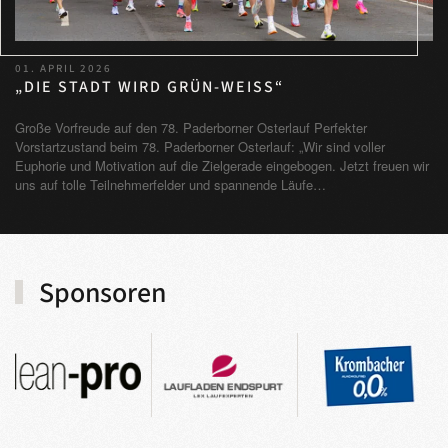
01. APRIL 2026
„DIE STADT WIRD GRÜN-WEISS“
Große Vorfreude auf den 78. Paderborner Osterlauf Perfekter
Vorstartzustand beim 78. Paderborner Osterlauf: „Wir sind voller
Euphorie und Motivation auf die Zielgerade eingebogen. Jetzt freuen wir
uns auf tolle Teilnehmerfelder und spannende Läufe…
Sponsoren