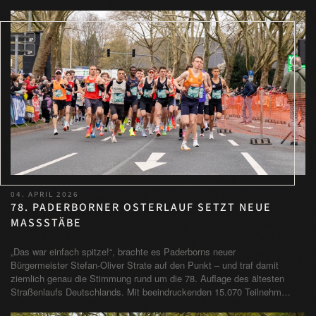
04. APRIL 2026
78. PADERBORNER OSTERLAUF SETZT NEUE
MASSSTÄBE
„Das war einfach spitze!“, brachte es Paderborns neuer
Bürgermeister Stefan-Oliver Strate auf den Punkt – und traf damit
ziemlich genau die Stimmung rund um die 78. Auflage des ältesten
Straßenlaufs Deutschlands. Mit beeindruckenden 15.070 Teilnehm…