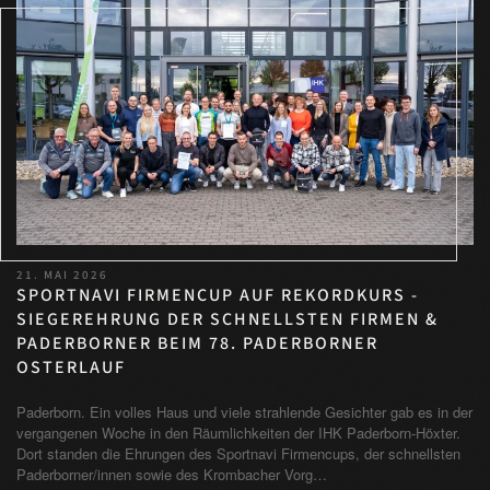
21. MAI 2026
SPORTNAVI FIRMENCUP AUF REKORDKURS -
SIEGEREHRUNG DER SCHNELLSTEN FIRMEN &
PADERBORNER BEIM 78. PADERBORNER
OSTERLAUF
Paderborn. Ein volles Haus und viele strahlende Gesichter gab es in der
vergangenen Woche in den Räumlichkeiten der IHK Paderborn-Höxter.
Dort standen die Ehrungen des Sportnavi Firmencups, der schnellsten
Paderborner/innen sowie des Krombacher Vorg…