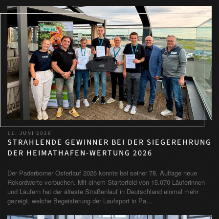
11. JUNI 2026
STRAHLENDE GEWINNER BEI DER SIEGEREHRUNG
DER HEIMATHAFEN-WERTUNG 2026
Der Paderborner Osterlauf 2026 konnte bei seiner 78. Auflage neue
Rekordwerte verbuchen. Mit einem Starterfeld von 15.070 Läuferinnen
und Läufern hat der älteste Straßenlauf in Deutschland einmal mehr
gezeigt, welche Begeisterung der Laufsport in Pa…