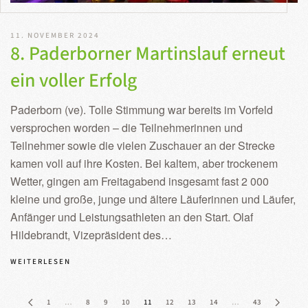
11. NOVEMBER 2024
8. Paderborner Martinslauf erneut
ein voller Erfolg
Paderborn (ve). Tolle Stimmung war bereits im Vorfeld
versprochen worden – die Teilnehmerinnen und
Teilnehmer sowie die vielen Zuschauer an der Strecke
kamen voll auf ihre Kosten. Bei kaltem, aber trockenem
Wetter, gingen am Freitagabend insgesamt fast 2 000
kleine und große, junge und ältere Läuferinnen und Läufer,
Anfänger und Leistungsathleten an den Start. Olaf
Hildebrandt, Vizepräsident des…
WEITERLESEN
1
…
8
9
10
11
12
13
14
…
43