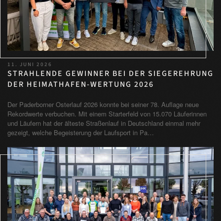
11. JUNI 2026
STRAHLENDE GEWINNER BEI DER SIEGEREHRUNG
DER HEIMATHAFEN-WERTUNG 2026
Der Paderborner Osterlauf 2026 konnte bei seiner 78. Auflage neue
Rekordwerte verbuchen. Mit einem Starterfeld von 15.070 Läuferinnen
und Läufern hat der älteste Straßenlauf in Deutschland einmal mehr
gezeigt, welche Begeisterung der Laufsport in Pa…