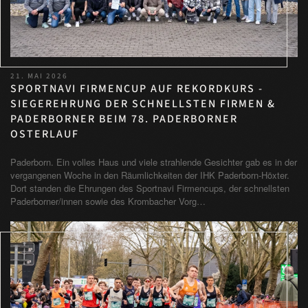
21. MAI 2026
SPORTNAVI FIRMENCUP AUF REKORDKURS -
SIEGEREHRUNG DER SCHNELLSTEN FIRMEN &
PADERBORNER BEIM 78. PADERBORNER
OSTERLAUF
Paderborn. Ein volles Haus und viele strahlende Gesichter gab es in der
vergangenen Woche in den Räumlichkeiten der IHK Paderborn-Höxter.
Dort standen die Ehrungen des Sportnavi Firmencups, der schnellsten
Paderborner/innen sowie des Krombacher Vorg…