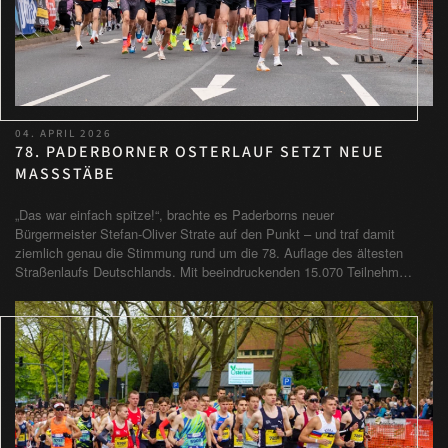
04. APRIL 2026
78. PADERBORNER OSTERLAUF SETZT NEUE
MASSSTÄBE
„Das war einfach spitze!“, brachte es Paderborns neuer
Bürgermeister Stefan-Oliver Strate auf den Punkt – und traf damit
ziemlich genau die Stimmung rund um die 78. Auflage des ältesten
Straßenlaufs Deutschlands. Mit beeindruckenden 15.070 Teilnehm…