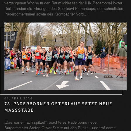
vergangenen Woche in den Räumlichkeiten der IHK Paderborn-Höxter.
Dort standen die Ehrungen des Sportnavi Firmencups, der schnellsten
Paderborner/innen sowie des Krombacher Vorg…
04. APRIL 2026
78. PADERBORNER OSTERLAUF SETZT NEUE
MASSSTÄBE
„Das war einfach spitze!“, brachte es Paderborns neuer
Bürgermeister Stefan-Oliver Strate auf den Punkt – und traf damit