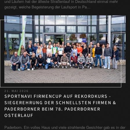
und Läufern hat der älteste Straßenlauf in Deutschland einmal mehr
gezeigt, welche Begeisterung der Laufsport in Pa…
21. MAI 2026
SPORTNAVI FIRMENCUP AUF REKORDKURS -
SIEGEREHRUNG DER SCHNELLSTEN FIRMEN &
PADERBORNER BEIM 78. PADERBORNER
OSTERLAUF
Paderborn. Ein volles Haus und viele strahlende Gesichter gab es in der