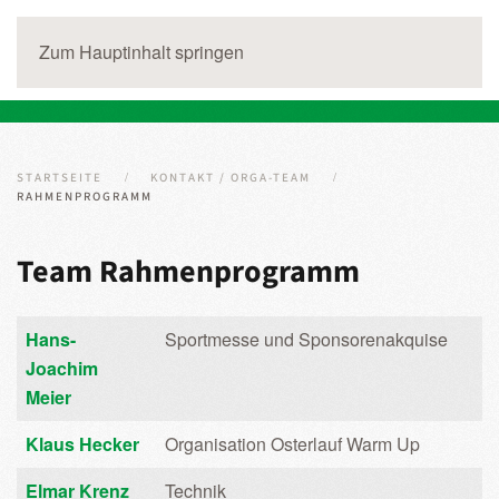
Zum Hauptinhalt springen
STARTSEITE
KONTAKT / ORGA-TEAM
RAHMENPROGRAMM
Team Rahmenprogramm
Kontakte,
Name
Details
Hans-
Sportmesse und Sponsorenakquise
Joachim
Meier
Klaus Hecker
Organisation Osterlauf Warm Up
Elmar Krenz
Technik