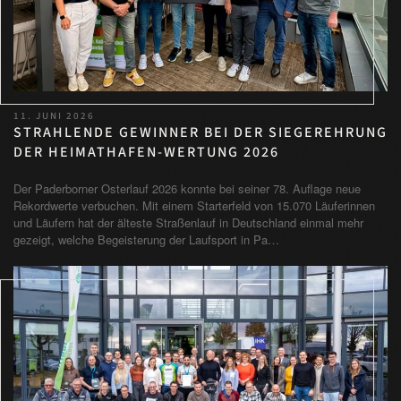
11. JUNI 2026
STRAHLENDE GEWINNER BEI DER SIEGEREHRUNG
DER HEIMATHAFEN-WERTUNG 2026
Der Paderborner Osterlauf 2026 konnte bei seiner 78. Auflage neue
Rekordwerte verbuchen. Mit einem Starterfeld von 15.070 Läuferinnen
und Läufern hat der älteste Straßenlauf in Deutschland einmal mehr
gezeigt, welche Begeisterung der Laufsport in Pa…