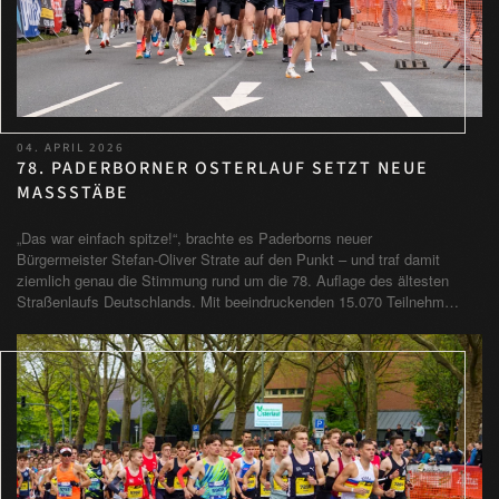
04. APRIL 2026
78. PADERBORNER OSTERLAUF SETZT NEUE
MASSSTÄBE
„Das war einfach spitze!“, brachte es Paderborns neuer
Bürgermeister Stefan-Oliver Strate auf den Punkt – und traf damit
ziemlich genau die Stimmung rund um die 78. Auflage des ältesten
Straßenlaufs Deutschlands. Mit beeindruckenden 15.070 Teilnehm…