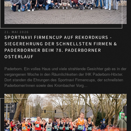
21. MAI 2026
SPORTNAVI FIRMENCUP AUF REKORDKURS -
SIEGEREHRUNG DER SCHNELLSTEN FIRMEN &
PADERBORNER BEIM 78. PADERBORNER
OSTERLAUF
Paderborn. Ein volles Haus und viele strahlende Gesichter gab es in der
vergangenen Woche in den Räumlichkeiten der IHK Paderborn-Höxter.
Dort standen die Ehrungen des Sportnavi Firmencups, der schnellsten
Paderborner/innen sowie des Krombacher Vorg…