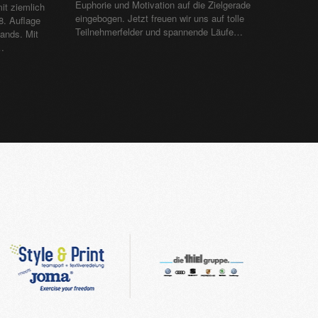
Euphorie und Motivation auf die Zielgerade
it ziemlich
eingebogen. Jetzt freuen wir uns auf tolle
8. Auflage
Teilnehmerfelder und spannende Läufe…
ands. Mit
…