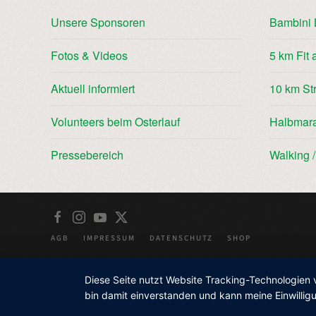
Unsere Sponsoren
Bambini 
Fotos & Videos
5 km Fit 
Aktuell informiert
10 km St
Volunteers beim Osterlauf
Halbmar
Pressebereich
Walking 
AGB
IMPRESSUM
DATENSCHUTZ
SHOP
Diese Seite nutzt Website Tracking-Technologien 
bin damit einverstanden und kann meine Einwilligu