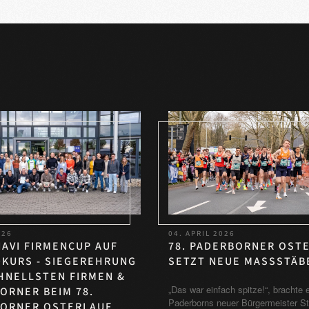
026
04. APRIL 2026
AVI FIRMENCUP AUF
78. PADERBORNER OST
KURS - SIEGEREHRUNG
SETZT NEUE MASSSTÄBE
HNELLSTEN FIRMEN &
„Das war einfach spitze!“, brachte 
ORNER BEIM 78.
Paderborns neuer Bürgermeister St
ORNER OSTERLAUF