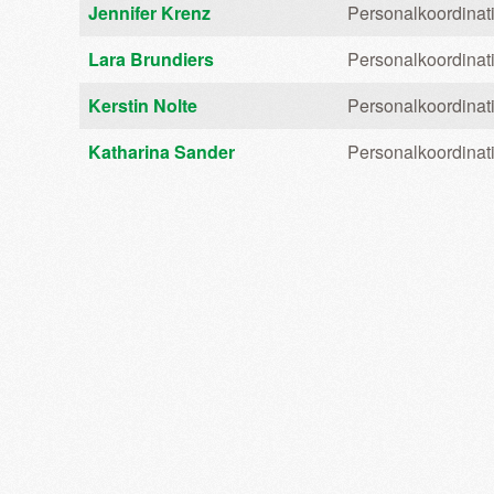
Kontakte,
Name
Details
Jennifer Krenz
Personalkoordinat
Lara Brundiers
Personalkoordinat
Kerstin Nolte
Personalkoordinat
Katharina Sander
Personalkoordinat