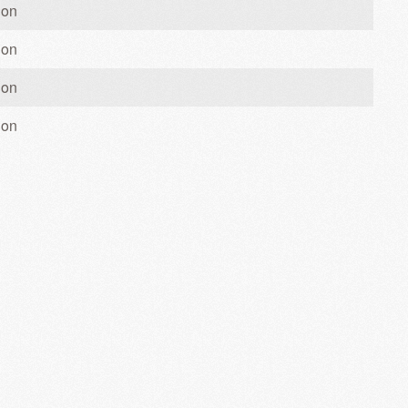
ion
ion
ion
ion