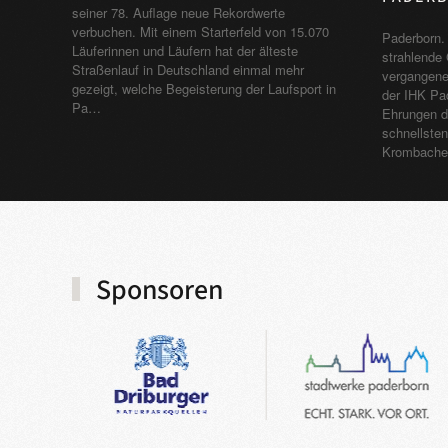
seiner 78. Auflage neue Rekordwerte
verbuchen. Mit einem Starterfeld von 15.070
Paderborn. 
Läuferinnen und Läufern hat der älteste
strahlende 
Straßenlauf in Deutschland einmal mehr
vergangene
gezeigt, welche Begeisterung der Laufsport in
der IHK Pad
Pa…
Ehrungen d
schnellste
Krombache
Sponsoren