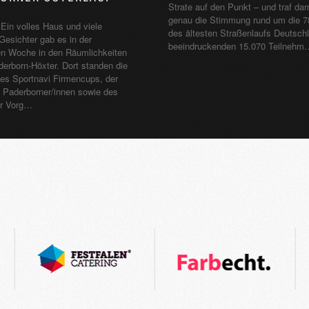
Strate auf den Punkt – und traf dam
genau die Stimmung rund um die 7
Ein volles Haus und viele
des ältesten Straßenlaufs Deutschl
Gesichter gab es in der
beeindruckenden 15.070 Teilnehm
n Woche in den Räumlichkeiten
erborn-Höxter. Dort standen die
es Sportnavi Firmencups, der
n Paderborner/innen sowie des
r Vorg…