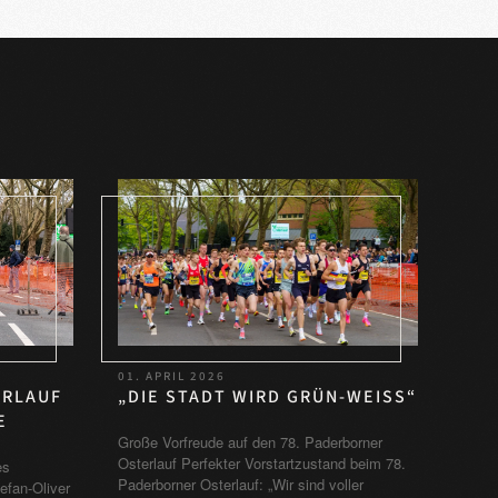
01. APRIL 2026
„DIE STADT WIRD GRÜN-WEISS“
ERLAUF
Große Vorfreude auf den 78. Paderborner
Osterlauf Perfekter Vorstartzustand beim 78.
es
Paderborner Osterlauf: „Wir sind voller
efan-Oliver