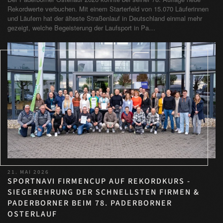
Rekordwerte verbuchen. Mit einem Starterfeld von 15.070 Läuferinnen
und Läufern hat der älteste Straßenlauf in Deutschland einmal mehr
gezeigt, welche Begeisterung der Laufsport in Pa…
21. MAI 2026
SPORTNAVI FIRMENCUP AUF REKORDKURS -
SIEGEREHRUNG DER SCHNELLSTEN FIRMEN &
PADERBORNER BEIM 78. PADERBORNER
OSTERLAUF