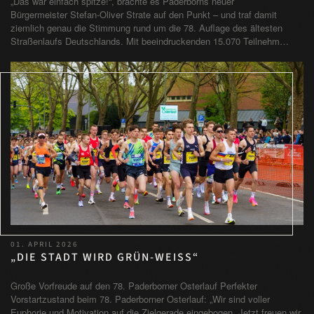
„Das war einfach spitze!“, brachte es Paderborns neuer
Bürgermeister Stefan-Oliver Strate auf den Punkt – und traf damit
ziemlich genau die Stimmung rund um die 78. Auflage des ältesten
Straßenlaufs Deutschlands. Mit beeindruckenden 15.070 Teilnehm…
01. APRIL 2026
„DIE STADT WIRD GRÜN-WEISS“
Große Vorfreude auf den 78. Paderborner Osterlauf Perfekter
Vorstartzustand beim 78. Paderborner Osterlauf: „Wir sind voller
Euphorie und Motivation auf die Zielgerade eingebogen. Jetzt freuen wir