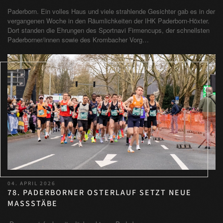
Paderborn. Ein volles Haus und viele strahlende Gesichter gab es in der
vergangenen Woche in den Räumlichkeiten der IHK Paderborn-Höxter.
Dort standen die Ehrungen des Sportnavi Firmencups, der schnellsten
Paderborner/innen sowie des Krombacher Vorg…
04. APRIL 2026
78. PADERBORNER OSTERLAUF SETZT NEUE
MASSSTÄBE