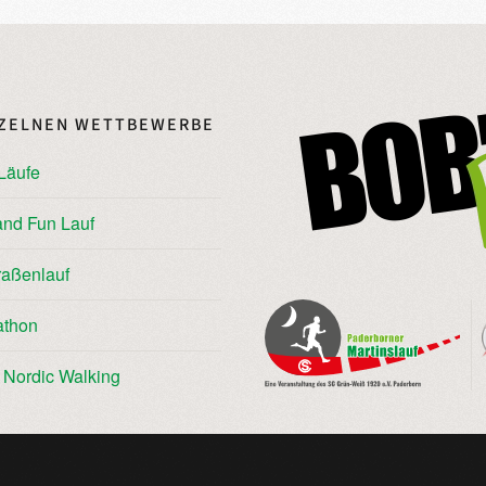
NZELNEN WETTBEWERBE
Läufe
and Fun Lauf
raßenlauf
athon
/ Nordic Walking