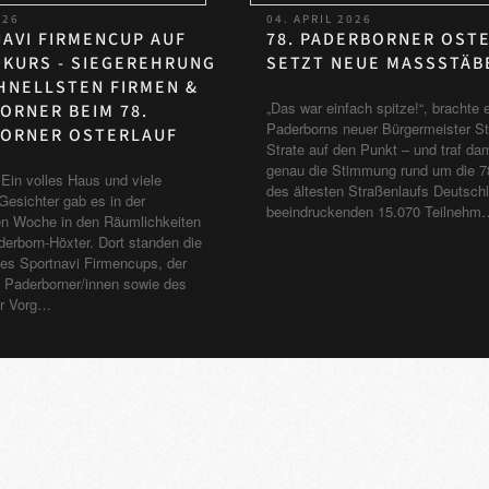
026
04. APRIL 2026
AVI FIRMENCUP AUF
78. PADERBORNER OST
KURS - SIEGEREHRUNG
SETZT NEUE MASSSTÄBE
HNELLSTEN FIRMEN &
„Das war einfach spitze!“, brachte 
ORNER BEIM 78.
Paderborns neuer Bürgermeister St
ORNER OSTERLAUF
Strate auf den Punkt – und traf dam
genau die Stimmung rund um die 7
Ein volles Haus und viele
des ältesten Straßenlaufs Deutschl
Gesichter gab es in der
beeindruckenden 15.070 Teilnehm
n Woche in den Räumlichkeiten
erborn-Höxter. Dort standen die
es Sportnavi Firmencups, der
n Paderborner/innen sowie des
r Vorg…