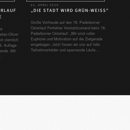
01. APRIL 2026
„DIE STADT WIRD GRÜN-WEISS“
ERLAUF
Große Vorfreude auf den 78. Paderborner
Osterlauf Perfekter Vorstartzustand beim 78.
es
Paderborner Osterlauf: „Wir sind voller
efan-Oliver
Euphorie und Motivation auf die Zielgerade
it ziemlich
eingebogen. Jetzt freuen wir uns auf tolle
8. Auflage
Teilnehmerfelder und spannende Läufe…
ands. Mit
…