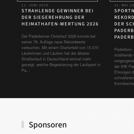
11. JUNI 2026
21. MAI 2
STRAHLENDE GEWINNER BEI
SPORTN
DER SIEGEREHRUNG DER
REKORD
HEIMATHAFEN-WERTUNG 2026
DER SC
PADERB
Der Paderborner Osterlauf 2026 konnte bei
PADERB
seiner 78. Auflage neue Rekordwerte
verbuchen. Mit einem Starterfeld von 15.070
Paderborn. 
Läuferinnen und Läufern hat der älteste
strahlende 
Straßenlauf in Deutschland einmal mehr
vergangene
gezeigt, welche Begeisterung der Laufsport in
der IHK Pad
Pa…
Ehrungen d
schnellste
Krombache
Sponsoren