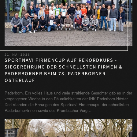
21. MAI 2026
SPORTNAVI FIRMENCUP AUF REKORDKURS -
SIEGEREHRUNG DER SCHNELLSTEN FIRMEN &
PADERBORNER BEIM 78. PADERBORNER
OSTERLAUF
Paderborn. Ein volles Haus und viele strahlende Gesichter gab es in der
vergangenen Woche in den Räumlichkeiten der IHK Paderborn-Höxter.
Dort standen die Ehrungen des Sportnavi Firmencups, der schnellsten
Paderborner/innen sowie des Krombacher Vorg…