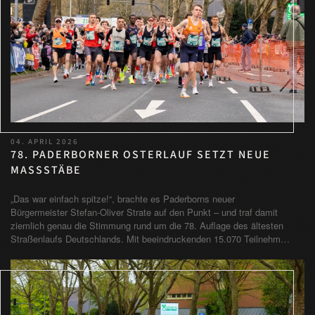
04. APRIL 2026
78. PADERBORNER OSTERLAUF SETZT NEUE
MASSSTÄBE
„Das war einfach spitze!“, brachte es Paderborns neuer
Bürgermeister Stefan-Oliver Strate auf den Punkt – und traf damit
ziemlich genau die Stimmung rund um die 78. Auflage des ältesten
Straßenlaufs Deutschlands. Mit beeindruckenden 15.070 Teilnehm…