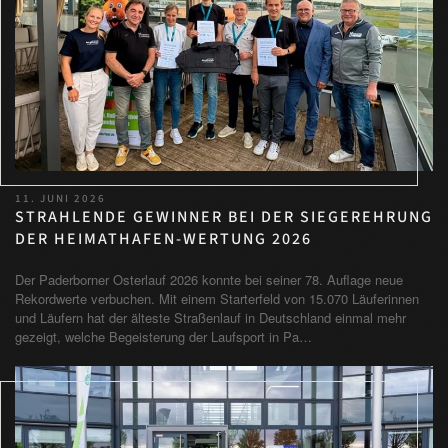
11. JUNI 2026
STRAHLENDE GEWINNER BEI DER SIEGEREHRUNG
DER HEIMATHAFEN-WERTUNG 2026
Der Paderborner Osterlauf 2026 konnte bei seiner 78. Auflage neue
Rekordwerte verbuchen. Mit einem Starterfeld von 15.070 Läuferinnen
und Läufern hat der älteste Straßenlauf in Deutschland einmal mehr
gezeigt, welche Begeisterung der Laufsport in Pa…