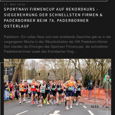
21. MAI 2026
SPORTNAVI FIRMENCUP AUF REKORDKURS -
SIEGEREHRUNG DER SCHNELLSTEN FIRMEN &
PADERBORNER BEIM 78. PADERBORNER
OSTERLAUF
Paderborn. Ein volles Haus und viele strahlende Gesichter gab es in der
vergangenen Woche in den Räumlichkeiten der IHK Paderborn-Höxter.
Dort standen die Ehrungen des Sportnavi Firmencups, der schnellsten
Paderborner/innen sowie des Krombacher Vorg…