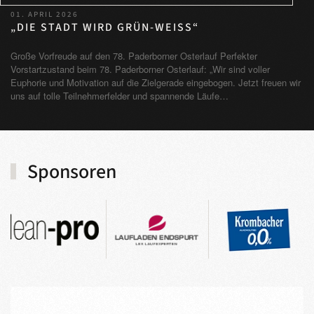
01. APRIL 2026
„DIE STADT WIRD GRÜN-WEISS“
Große Vorfreude auf den 78. Paderborner Osterlauf Perfekter
Vorstartzustand beim 78. Paderborner Osterlauf: „Wir sind voller
Euphorie und Motivation auf die Zielgerade eingebogen. Jetzt freuen wir
uns auf tolle Teilnehmerfelder und spannende Läufe…
Sponsoren