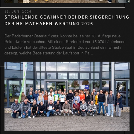
11. JUNI 2026
STRAHLENDE GEWINNER BEI DER SIEGEREHRUNG
DER HEIMATHAFEN-WERTUNG 2026
Der Paderborner Osterlauf 2026 konnte bei seiner 78. Auflage neue
Rekordwerte verbuchen. Mit einem Starterfeld von 15.070 Läuferinnen
und Läufern hat der älteste Straßenlauf in Deutschland einmal mehr
gezeigt, welche Begeisterung der Laufsport in Pa…